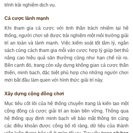
trình trải nghiệm dịch vụ.
Cá cược lành mạnh
Khi tham gia cá cược với tinh thần trách nhiệm tại hệ
thống, người chơi sẽ được trải nghiệm một môi trường giải
trí an toàn và lành mạnh. Việc kiểm soát tốt tâm lý, ngân
sách cùng cách tham gia mỗi ván cược hợp lý giúp bet thủ
nâng cao hiệu quả săn thưởng cũng như hạn chế rủi ro.
Bên cạnh đó, trang còn xây dựng không gian cá cược thân
thiện, minh bạch, đặc biệt phù hợp cho những người chơi
mới bắt đầu làm quen với hình thức giải trí này.
Xây dựng cộng đồng chơi
Mục tiêu cốt lõi của hệ thống chuyên trang là kiến tạo một
cộng đồng cá cược giải trí an toàn bền vững. Thông qua
hệ thống quy định minh bạch về bảo mật thông tin cùng
các điều khoản được công bố rõ ràng, dữ liệu của thành